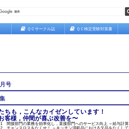
ＱＣサークル誌
ＱＣ検定受験対策書
6月号
集
たちも，こんなカイゼンしています！
お客様，仲間が喜ぶ改善を〜
1 間接部門の業務を効率化し，直接部門へのサービス向上 ～給与計
2 チャンスロスをなくせ！ ～キッチン消耗品における欠品をなくし