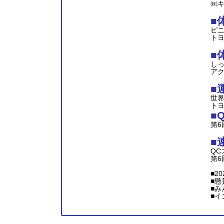
㈱キ
■
ピ
トヨ
■
し
アク
■
世
ト
■
第6
■
QC
第6
■2
■懸
■み
■