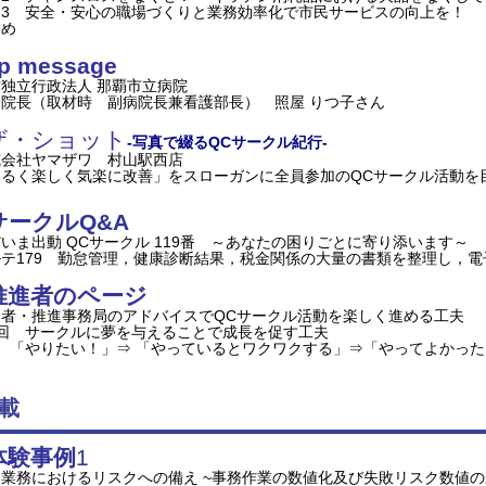
例3 安全・安心の職場づくりと業務効率化で市民サービスの向上を！
とめ
p message
独立行政法人 那覇市立病院
院長（取材時 副病院長兼看護部長） 照屋 りつ子さん
ザ・ショット
-写
真で綴るQCサークル紀行-
式会社ヤマザワ 村山駅西店
明るく楽しく気楽に改善」をスローガンに全員参加のQCサークル活動を
サークルQ&A
いま出動 QCサークル 119番 ～あなたの困りごとに寄り添います～
テ179 勤怠管理，健康診断結果，税金関係の大量の書類を整理し，
推進者のページ
進者・推進事務局のアドバイスでQCサークル活動を楽しく進める工夫
回 サークルに夢を与えることで成長を促す工夫
やりたい！」⇒ 「やっているとワクワクする」⇒「やってよかった
載
体験事例
1
業務におけるリスクへの備え ~事務作業の数値化及び失敗リスク数値の