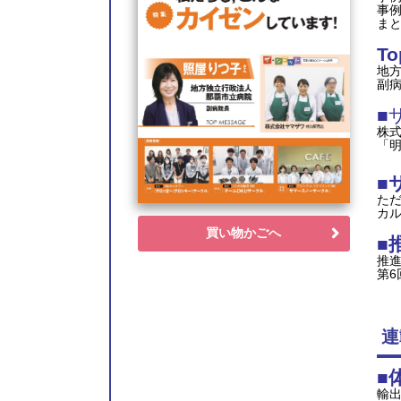
事
ま
To
地方
副病
■
株
「
■
ただ
カル
買い物かごへ
■
推
第6
「
連
■
輸出