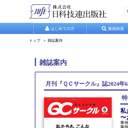
はじめての方
書籍検索
トップ
雑誌案内
雑誌案内
月刊『ＱＣサークル』誌2024年
特
私
〜
事例
事例