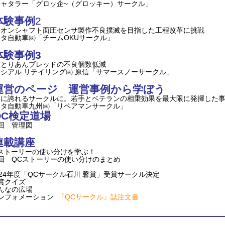
ャタラー「グロッ企~（グロッキー）サークル」
体験事例
2
ニオンシャフト面圧センサ製作不良撲滅を目指した工程改革に挑戦
タ自動車㈱「チームOKUサークル」
体験事例3
っとりあんブレッドの不良個数低減
シアル リテイリング㈱ 原信「サマースノーサークル」
運営のページ 運営事例から学ぼう
界に誇れるサークルに。若手とベテランの相乗効果を最大限に発揮した
ヨタ自動車九州㈱「リペアマンサークル」
QC検定道場
回 管理図
連載講座
ストーリーの使い分けを学ぶ！
回 QCストーリーの使い分けのまとめ
024年度「QCサークル石川 馨賞」受賞サークル決定
賞クイズ
んなの広場
インフォメーション
『QCサークル』誌注文書