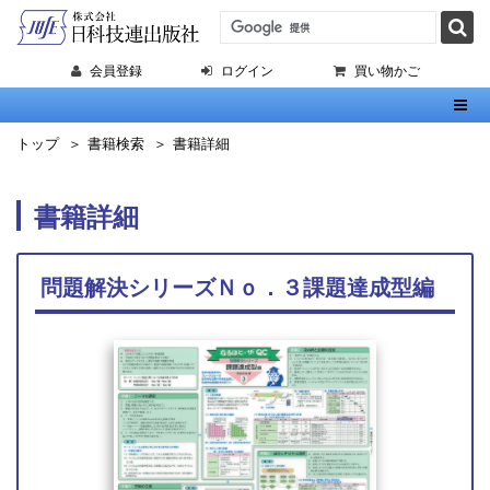
会員登録
ログイン
買い物かご
Toggl
トップ
書籍検索
書籍詳細
書籍詳細
問題解決シリーズＮｏ．３課題達成型編