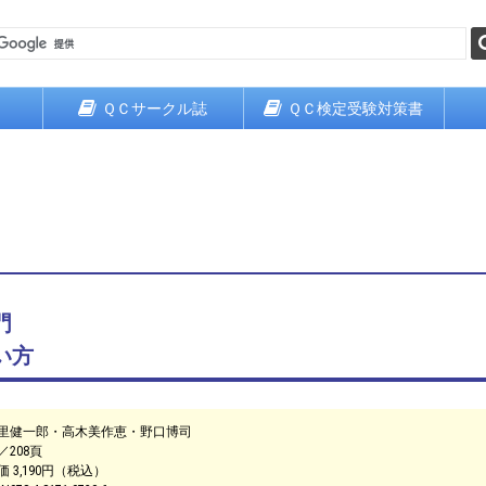
ＱＣサークル誌
ＱＣ検定受験対策書
門
い方
里健一郎・高木美作恵・野口博司
／208頁
価 3,190円（税込）