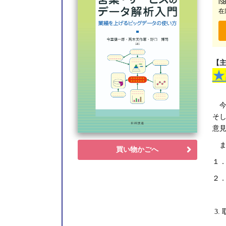
IS
在
【
★
今
そ
意
ま
買い物かごへ
１
２
れ
3.