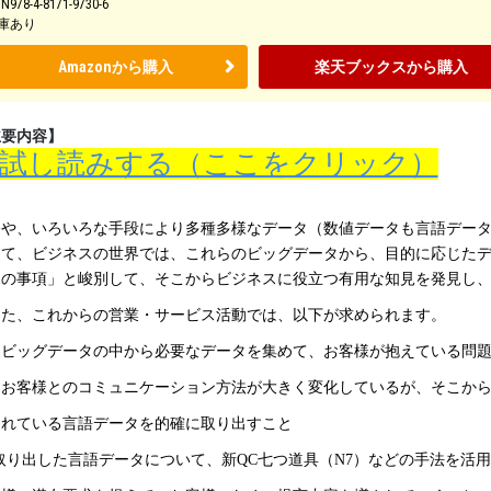
BN978-4-8171-9730-6
庫あり
Amazonから購入
楽天ブックスから購入
主要内容】
試し読みする（ここをクリック）
や、いろいろな手段により多種多様なデータ（数値データも言語データ
して、ビジネスの世界では、これらのビッグデータから、目的に応じた
見の事項」と峻別して、そこからビジネスに役立つ有用な知見を発見し
た、これからの営業・サービス活動では、以下が求められます。
．ビッグデータの中から必要なデータを集めて、お客様が抱えている問
．お客様とのコミュニケーション方法が大きく変化しているが、
ている言語データを的確に取り出すこと
 取り出した言語データについて、新QC七つ道具（N7）などの手法を